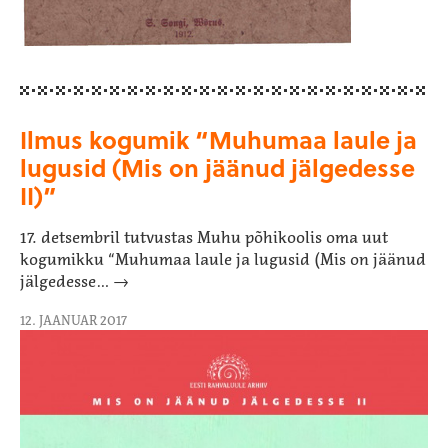
Ilmus kogumik “Muhumaa laule ja
lugusid (Mis on jäänud jälgedesse
II)”
17. detsembril tutvustas Muhu põhikoolis oma uut
kogumikku “Muhumaa laule ja lugusid (Mis on jäänud
jälgedesse… →
12. JAANUAR 2017