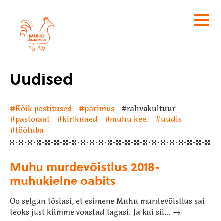
Muhu Pärandikool
Uudised
Kõik postitused
pärimus
rahvakultuur
pastoraat
kirikuaed
muhu keel
uudis
töötuba
Muhu murdevõistlus 2018-
muhukielne oabits
Oo selgun tõsiasi, et esimene Muhu murdevõistlus sai
teoks just kümme voastad tagasi. Ja kui sii… →