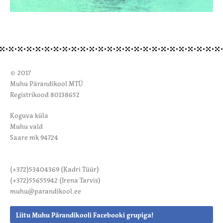
© 2017
Muhu Pärandikool MTÜ
Registrikood 80138652
Koguva küla
Muhu vald
Saare mk 94724
(+372)53404369 (Kadri Tüür)
(+372)55655942 (Irena Tarvis)
muhu@parandikool.ee
Liitu Muhu Pärandikooli
Facebooki grupiga!